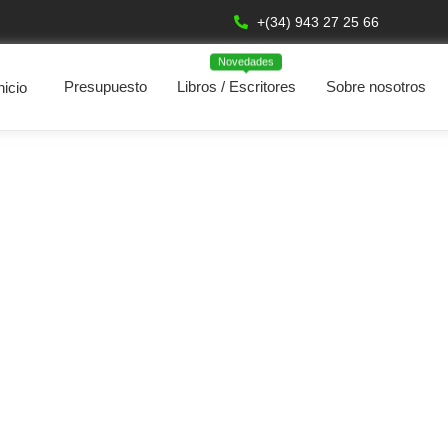
+(34) 943 27 25 66
Novedades
Presupuesto
Libros / Escritores
Sobre nosotros
nicio
El enigma de las mar...
Ramón Villasante
Ver