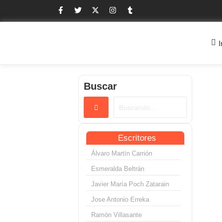
I
Buscar
Escritores
Álvaro Martín Carrión
Esmeralda Beltrán
Javier María Poch Zatarain
Jose Antonio Erreka
Ramón Villasante